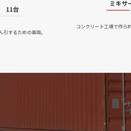
ミキ
 11台
コンクリート工場で作ら
ん引するための車両。